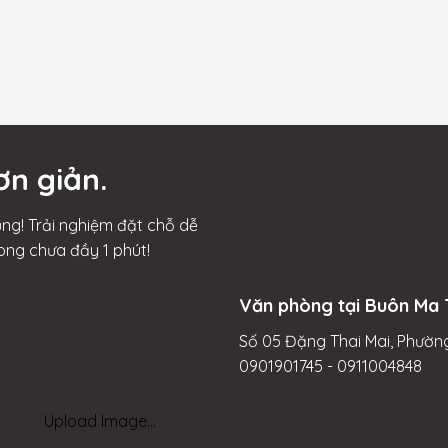
ơn giản.
ng! Trải nghiệm đặt chỗ dễ
ong chưa đầy 1 phút!
Văn phòng tại Buôn Ma 
Số 05 Đặng Thai Mai, Phường
0901901745 - 0911004848
Upload Image...