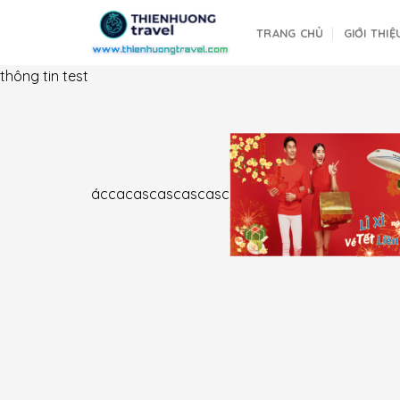
Skip
to
TRANG CHỦ
GIỚI THIỆ
content
thông tin test
áccacascascascasc