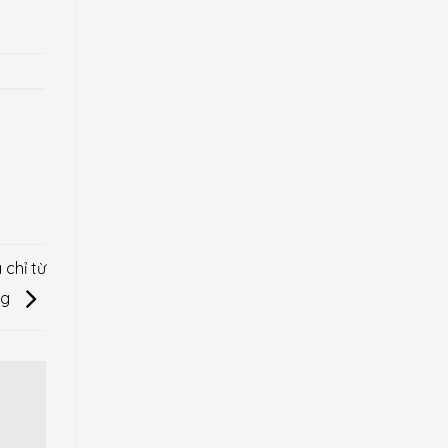
 chỉ từ
ng