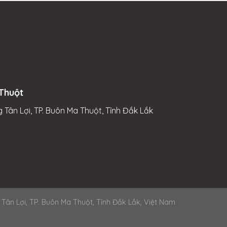
Thuột
 Tân Lợi, TP. Buôn Ma Thuột, Tỉnh Đắk Lắk
n Lợi, TP. Buôn Ma Thuột, Tỉnh Đắk Lắk, Việt Nam