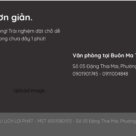
ơn giản.
ng! Trải nghiệm đặt chỗ dễ
ong chưa đầy 1 phút!
Văn phòng tại Buôn Ma 
Số 05 Đặng Thai Mai, Phường
0901901745 - 0911004848
Upload Image...
CH LỢI PHÁT - MST 6001580153 - Số 05 Đặng Thai Mai, Phường Tâ