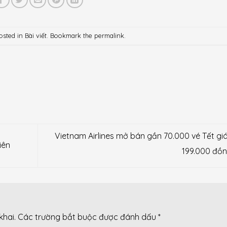
osted in
Bài viết
. Bookmark the
permalink
.
Vietnam Airlines mở bán gần 70.000 vé Tết giá
iên
199.000 đồ
khai.
Các trường bắt buộc được đánh dấu
*