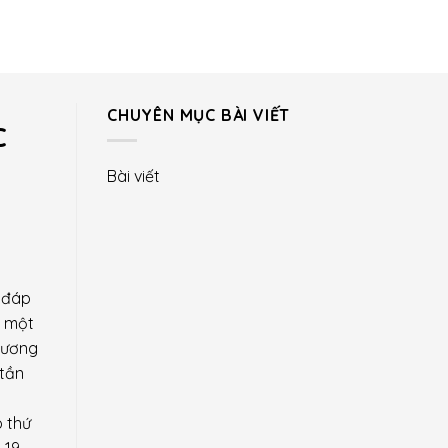
CHUYÊN MỤC BÀI VIẾT
C
Bài viết
ể đáp
i một
trương
 tần
o thứ
-19