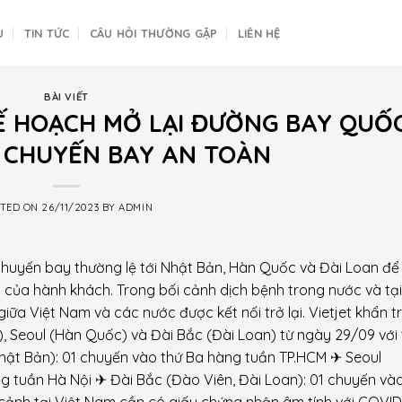
U
TIN TỨC
CÂU HỎI THƯỜNG GẶP
LIÊN HỆ
BÀI VIẾT
Ế HOẠCH MỞ LẠI ĐƯỜNG BAY QUỐ
C CHUYẾN BAY AN TOÀN
STED ON
26/11/2023
BY
ADMIN
 chuyến bay thường lệ tới Nhật Bản, Hàn Quốc và Đài Loan đ
àn của hành khách. Trong bối cảnh dịch bệnh trong nước và tạ
giữa Việt Nam và các nước được kết nối trở lại. Vietjet khẩn 
, Seoul (Hàn Quốc) và Đài Bắc (Đài Loan) từ ngày 29/09 với
Nhật Bản): 01 chuyến vào thứ Ba hàng tuần TP.HCM ✈ Seoul
g tuần Hà Nội ✈ Đài Bắc (Đào Viên, Đài Loan): 01 chuyến và
cảnh tại Việt Nam cần có giấy chứng nhận âm tính với COVID