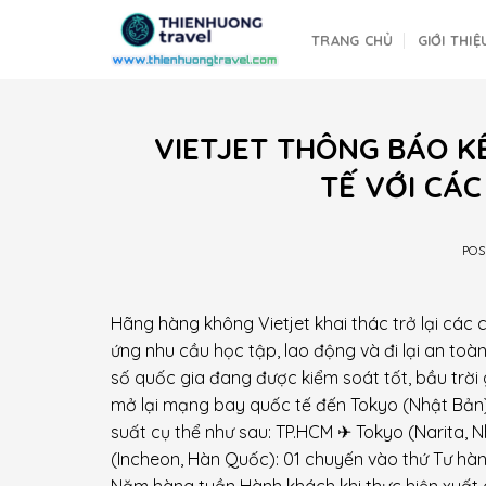
Skip
to
TRANG CHỦ
GIỚI THIỆ
content
VIETJET THÔNG BÁO K
TẾ VỚI CÁ
PO
Hãng hàng không Vietjet khai thác trở lại các
ứng nhu cầu học tập, lao động và đi lại an to
số quốc gia đang được kiểm soát tốt, bầu trời 
mở lại mạng bay quốc tế đến Tokyo (Nhật Bản)
suất cụ thể như sau: TP.HCM ✈ Tokyo (Narita, 
(Incheon, Hàn Quốc): 01 chuyến vào thứ Tư hàn
Năm hàng tuần Hành khách khi thực hiện xuất 